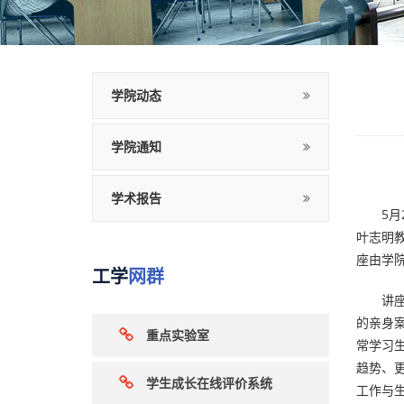
学院动态
学院通知
学术报告
5月2
叶志明
座由学
工学
网群
讲座中
的亲身
重点实验室
常学习
趋势、
学生成长在线评价系统
工作与