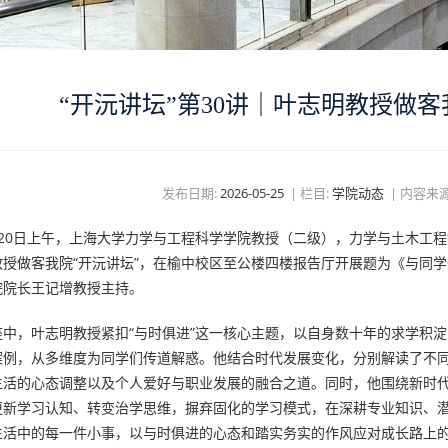
“开沅讲坛”第30讲｜叶志明教授做
发布日期:
2026-05-25
|
栏目:
学院动态
|
内容来源
0日上午，上海大学力学与工程科学学院教授（二级），力学与土木工程
教授做客我院“开沅讲坛”，在榆中校区至公楼四楼报告厅开展题为《与同
院院长王记增教授主持。
，叶志明教授紧扣“与时俱进”这一核心主题，以自身数十年的求学积淀
案例，从多维度为同学们传道解惑。他结合时代发展变化，分别解读了不
生活的心态调整以及个人爱好与职业发展的融合之道。同时，他围绕新时
更新学习认知、转变治学思维，摒弃固化的学习模式，在深耕专业知识、
生活中的每一件小事，以与时俱进的心态和踏实务实的作风应对成长路上