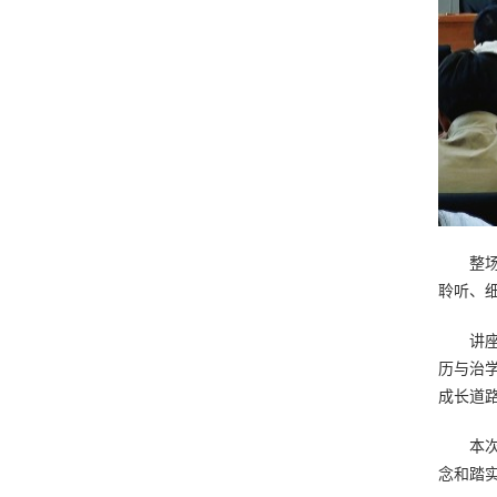
整场讲
聆听、
讲座尾
历与治
成长道
本次讲
念和踏