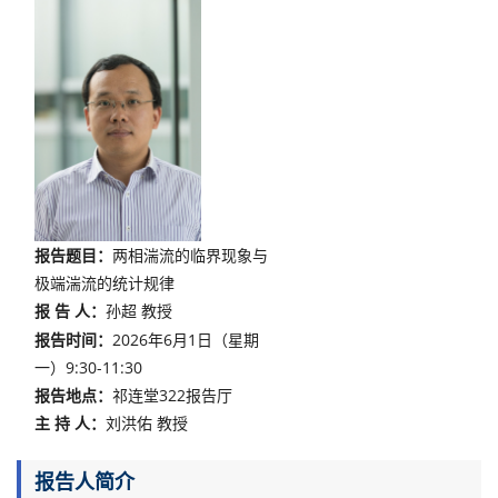
报告题目：
两相湍流的临界现象与
极端湍流的统计规律
报
告
人：
孙超 教授
报告时间：
2026年6月1日（星期
一）9:30-11:30
报告地点：
祁连堂322报告厅
主
持
人：
刘洪佑 教授
报告人简介