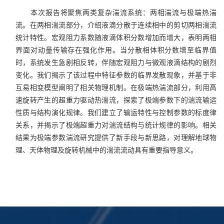
本次报告将聚焦两类复杂湍流系统：两相湍流与极端热湍
流。在两相湍流部分，介绍液滴分散于连续相中的剪切两相湍流
统计特性。宏观阻力系数随液滴体积分数增加而增大，表明两相
界面对动量传输存在强化作用。当分散相体积分数增至临界值
时，系统发生急剧相反转，伴随宏观阻力与微观液滴结构的剧烈
变化。我们揭示了该过程中特征参数的临界发散现象，并基于非
互易相变模型阐明了相关物理机制。在极端热湍流部分，利用高
速旋转产生的超重力驱动热湍流，探索了极端参数下的湍流输运
性质与结构演化规律。我们建立了输运特性与控制参数的标度律
关系，并揭示了极端超重力对湍流结构与统计规律的影响。相关
结果为极端参数湍流研究提供了新手段与新思路，对理解地球物
理、天体物理及旋转机械中的湍流流动具有重要指导意义。